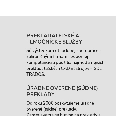
PREKLADATEĽSKÉ A
TLMOČNÍCKE SLUŽBY
Sú výsledkom dlhodobej spolupráce s
zahraničnými firmami, odbornej
kompetencie a použitia najmodernejších
prekladateľských CAD nástrojov – SDL
TRADOS.
ÚRADNE OVERENÉ (SÚDNE)
PREKLADY.
Od roku 2006 poskytujeme úradne
overené (súdne) preklady.
Zameriavame sa hlavne na preklady a